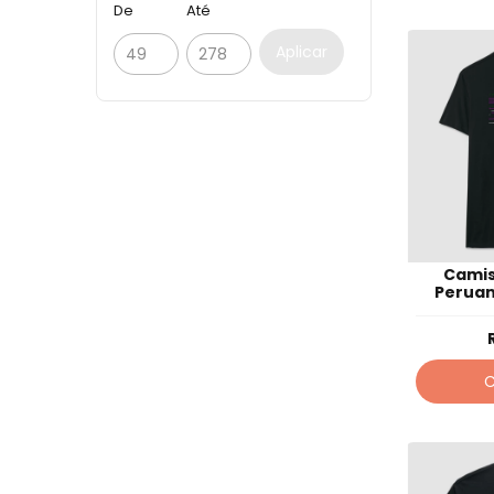
De
Até
Aplicar
Camis
Peruan
menos