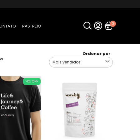
0
ONTATO
RASTREIO
Ordenar por
os
4
%
OFF