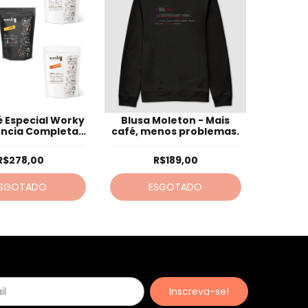
é Especial Worky
Blusa Moleton - Mais
ência Completa
café, menos problemas.
(grãos)
R$278,00
R$189,00
SGOTADO
ESGOTADO