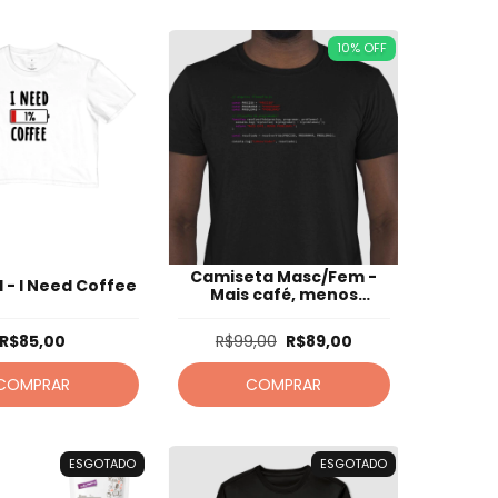
10
%
OFF
Camiseta Masc/Fem -
 - I Need Coffee
Mais café, menos
problemas.
R$85,00
R$99,00
R$89,00
COMPRAR
COMPRAR
ESGOTADO
ESGOTADO