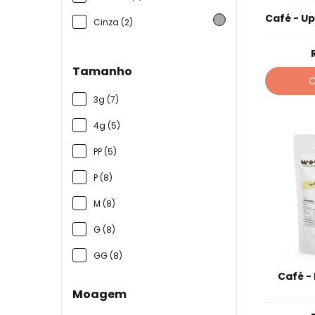
Café - U
Cinza (2)
Tamanho
3g (7)
4g (5)
PP (5)
P (8)
M (8)
G (8)
GG (8)
Café -
Moagem