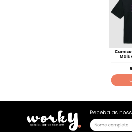
Camiset
Mais 
pr
Receba as noss