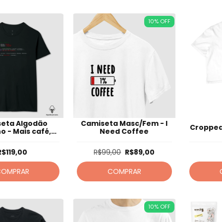
10
%
OFF
eta Algodão
Camiseta Masc/Fem - I
Cropped
o - Mais café,
Need Coffee
 problemas.
R$119,00
R$99,00
R$89,00
COMPRAR
COMPRAR
10
%
OFF