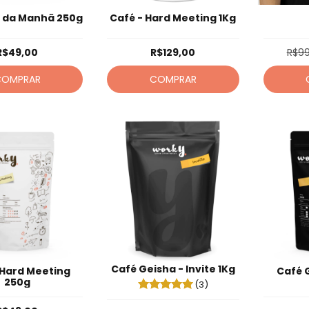
p da Manhã 250g
Café - Hard Meeting 1Kg
R$49,00
R$129,00
R$99
COMPRAR
COMPRAR
Café Geisha - Invite 1Kg
 Hard Meeting
Café G
250g
(3)