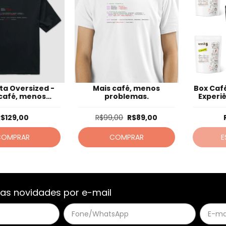
a Oversized -
Mais café, menos
Box Caf
café, menos
problemas.
Experi
oblemas.
R$129,00
R$99,00
R$89,00
COMPRAR
COMPRAR
E
as novidades por e-mail