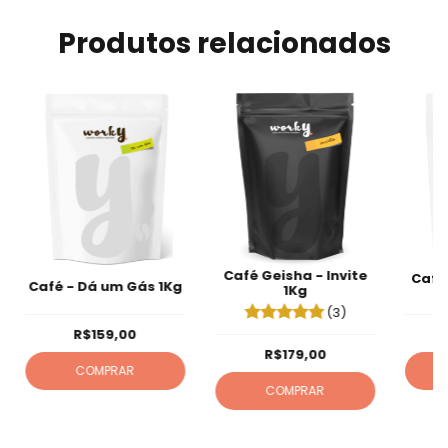
Produtos relacionados
Café Geisha - Invite
Café
Café - Dá um Gás 1Kg
1Kg
(3)
R$159,00
R$179,00
COMPRAR
COMPRAR