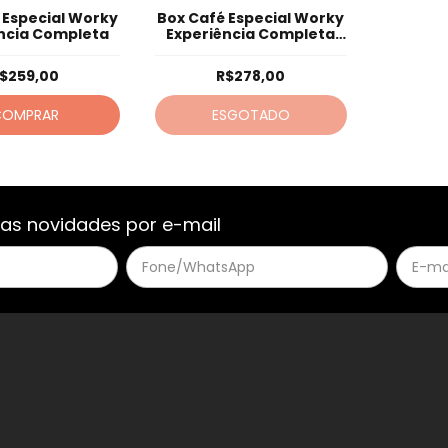
 Especial Worky
Box Café Especial Worky
ncia Completa
Experiência Completa
(grãos)
$259,00
R$278,00
COMPRAR
ESGOTADO
as novidades por e-mail